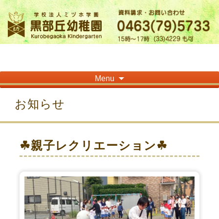
神奈川県平塚市の「学校法人ミヅホ学園黒部丘幼稚園」です！高麗山が見える閑静
な住宅街にある静かな環境で幼児教育を行っています
Skip
Menu
to
content
お知らせ
☘親子レクリエーション☘