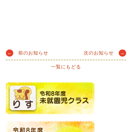
Post
←
前のお知らせ
次のお知らせ
→
一覧にもどる
navigation