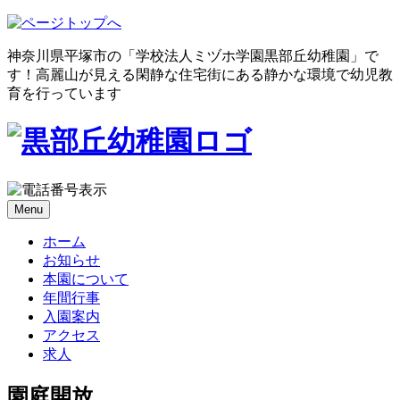
神奈川県平塚市の「学校法人ミヅホ学園黒部丘幼稚園」で
す！高麗山が見える閑静な住宅街にある静かな環境で幼児教
育を行っています
Skip
Menu
to
content
ホーム
お知らせ
本園について
年間行事
入園案内
アクセス
求人
園庭開放