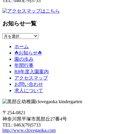
TEL: 0463(79)5733
お知らせ一覧
お
知
ホーム
ら
☘お知らせ☘
せ
園の歩み
一
年間行事
覧
R8年度入園案内
アクセスマップ
お問い合わせ
求人について
〒254-0821
神奈川県平塚市黒部丘27番4号
TEL: 0463(79)5733
http://www.clovegaoka.com