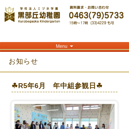
神奈川県平塚市の「学校法人ミヅホ学園黒部丘幼稚園」です！高麗山が見える閑静
な住宅街にある静かな環境で幼児教育を行っています
Skip
Menu
to
content
お知らせ
☘R5年6月 年中組参観日☘