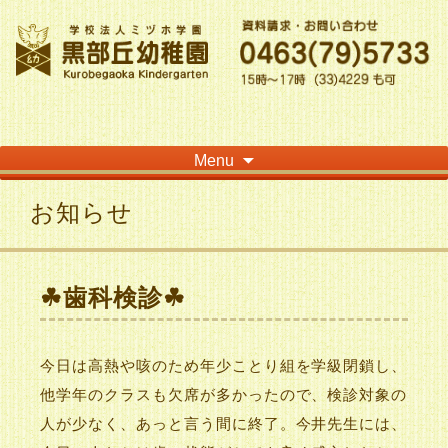
神奈川県平塚市の「学校法人ミヅホ学園黒部丘幼稚園」です！高麗山が見える閑静
な住宅街にある静かな環境で幼児教育を行っています
Skip
Menu
to
content
お知らせ
☘歯科検診☘
今日は高熱や咳のため年少ことり組を学級閉鎖し、
他学年のクラスも欠席が多かったので、検診対象の
人が少なく、あっと言う間に終了。今井先生には、