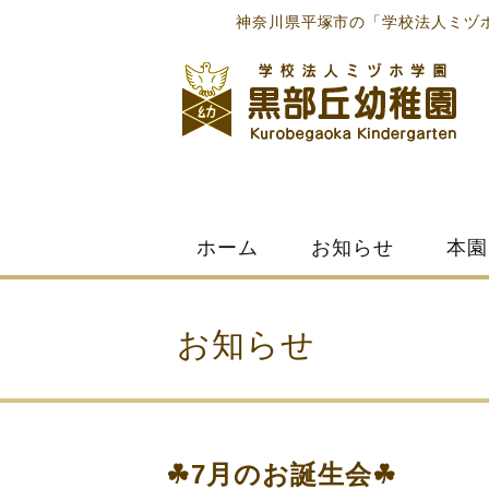
神奈川県平塚市の「学校法人ミヅ
Skip
ホーム
お知らせ
本園
to
content
お知らせ
☘7月のお誕生会☘