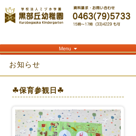
神奈川県平塚市の「学校法人ミヅホ学園黒部丘幼稚園」です！高麗山が見える閑静
な住宅街にある静かな環境で幼児教育を行っています
Skip
Menu
to
content
お知らせ
☘保育参観日☘