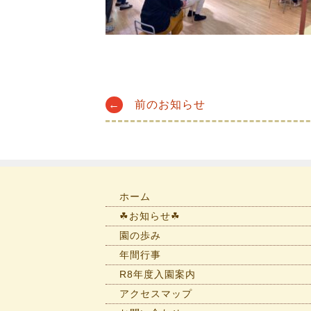
Post
←
前のお知らせ
navigation
ホーム
☘お知らせ☘
園の歩み
年間行事
R8年度入園案内
アクセスマップ