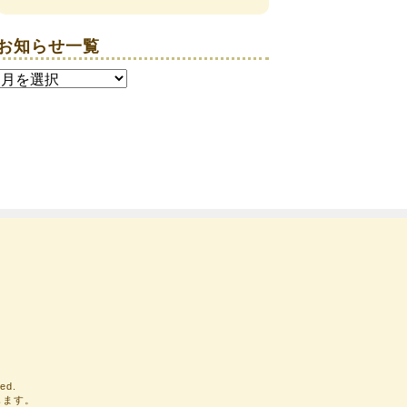
お知らせ一覧
お
知
ら
せ
一
覧
ed.
じます。