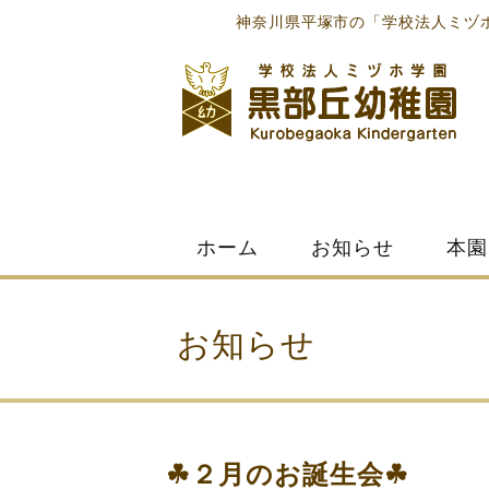
神奈川県平塚市の「学校法人ミヅ
Skip
ホーム
お知らせ
本園
to
content
お知らせ
☘２月のお誕生会☘