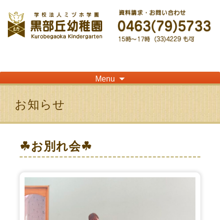
神奈川県平塚市の「学校法人ミヅホ学園黒部丘幼稚園」です！高麗山が見える閑静
な住宅街にある静かな環境で幼児教育を行っています
Skip
Menu
to
content
お知らせ
☘お別れ会☘