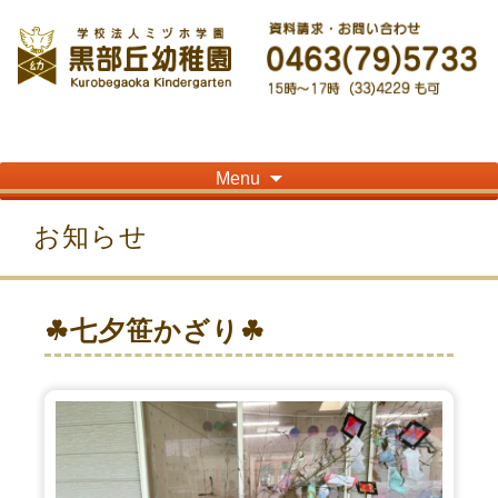
神奈川県平塚市の「学校法人ミヅホ学園黒部丘幼稚園」です！高麗山が見える閑静
な住宅街にある静かな環境で幼児教育を行っています
Skip
Menu
to
content
お知らせ
☘七夕笹かざり☘