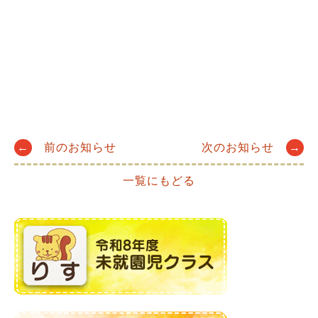
Post
←
前のお知らせ
次のお知らせ
→
一覧にもどる
navigation