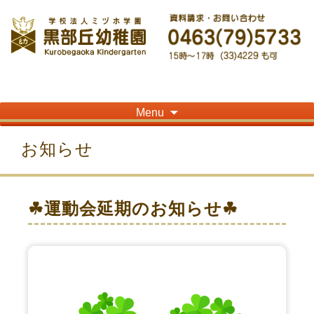
神奈川県平塚市の「学校法人ミヅホ学園黒部丘幼稚園」です！高麗山が見える閑静
な住宅街にある静かな環境で幼児教育を行っています
Skip
Menu
to
content
お知らせ
☘運動会延期のお知らせ☘