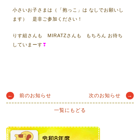
小さいお子さまは（「抱っこ」は なしでお願いし
ます） 是非ご参加ください！
りす組さんも MIRATZさんも もちろん お待ち
していまーす
❣
Post
←
前のお知らせ
次のお知らせ
→
一覧にもどる
navigation