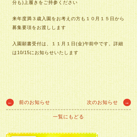
分も)上履きをご持参ください
来年度満３歳入園をお考えの方も１０月１５日から
募集要項をお渡しします
入園願書受付は、１１月１日(金)午前中です。詳細
は10/15にお知らせいたします
Post
←
前のお知らせ
次のお知らせ
→
一覧にもどる
navigation