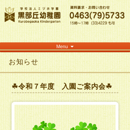
神奈川県平塚市の「学校法人ミヅホ学園黒部丘幼稚園」です！高麗山が見える閑静
な住宅街にある静かな環境で幼児教育を行っています
Skip
Menu
to
content
お知らせ
☘令和７年度 入園ご案内会☘