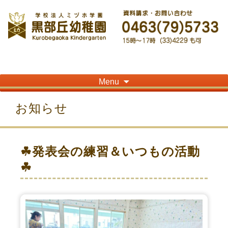
神奈川県平塚市の「学校法人ミヅホ学園黒部丘幼稚園」です！高麗山が見える閑静
な住宅街にある静かな環境で幼児教育を行っています
Skip
Menu
to
content
お知らせ
☘発表会の練習＆いつもの活動
☘