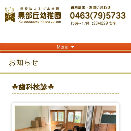
神奈川県平塚市の「学校法人ミヅホ学園黒部丘幼稚園」です！高麗山が見える閑静
な住宅街にある静かな環境で幼児教育を行っています
Skip
Menu
to
content
お知らせ
☘歯科検診☘