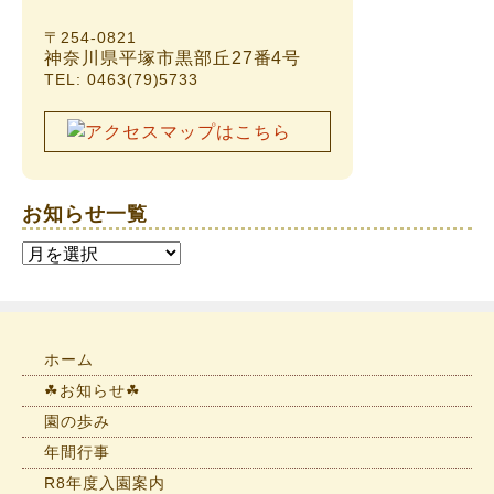
〒254-0821
神奈川県平塚市黒部丘27番4号
TEL: 0463(79)5733
お知らせ一覧
お
知
ら
せ
一
ホーム
覧
☘お知らせ☘
園の歩み
年間行事
R8年度入園案内