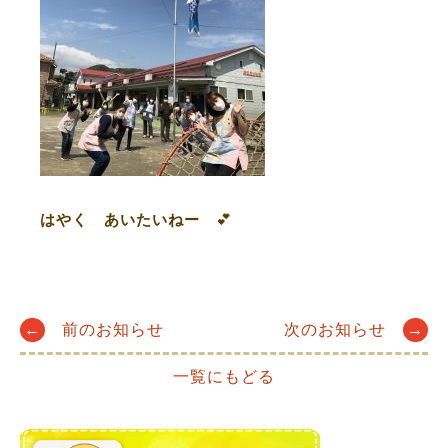
はやく あいたいねー
💕
Post
←
前のお知らせ
次のお知らせ
→
一覧にもどる
navigation