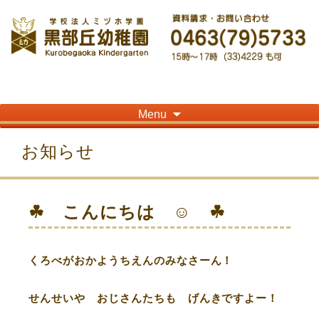
神奈川県平塚市の「学校法人ミヅホ学園黒部丘幼稚園」です！高麗山が見える閑静
な住宅街にある静かな環境で幼児教育を行っています
Skip
Menu
to
content
お知らせ
☘ こんにちは ☺ ☘
くろべがおかようちえんのみなさーん！
せんせいや おじさんたちも げんきですよー！