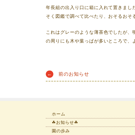
年長組の出入り口に箱に入れて置きまし
そく図鑑で調べて比べたり、おそるおそ
これはグレーのような薄茶色でしたが、
の周りにも木や葉っぱが多いところで、
Post
←
前のお知らせ
navigation
ホーム
☘お知らせ☘
園の歩み