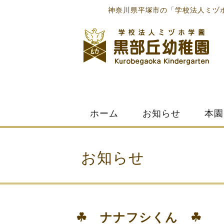
神奈川県平塚市の「学校法人ミヅ
Skip
ホーム
お知らせ
本園
to
content
お知らせ
☘ ナナフシくん ☘