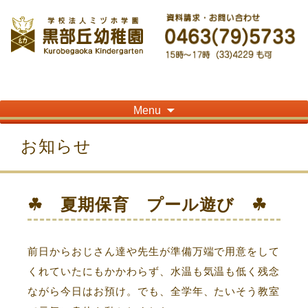
神奈川県平塚市の「学校法人ミヅホ学園黒部丘幼稚園」です！高麗山が見える閑静
な住宅街にある静かな環境で幼児教育を行っています
Skip
Menu
to
content
お知らせ
☘ 夏期保育 プール遊び ☘
前日からおじさん達や先生が準備万端で用意をして
くれていたにもかかわらず、水温も気温も低く残念
ながら今日はお預け。でも、全学年、たいそう教室