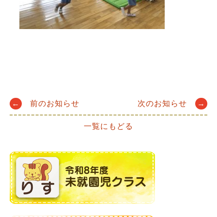
Post
←
前のお知らせ
次のお知らせ
→
一覧にもどる
navigation