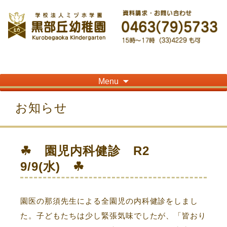
神奈川県平塚市の「学校法人ミヅホ学園黒部丘幼稚園」です！高麗山が見える閑静
な住宅街にある静かな環境で幼児教育を行っています
Skip
Menu
to
content
お知らせ
☘ 園児内科健診 R2
9/9(水) ☘
園医の那須先生による全園児の内科健診をしまし
た。子どもたちは少し緊張気味でしたが、「皆おり