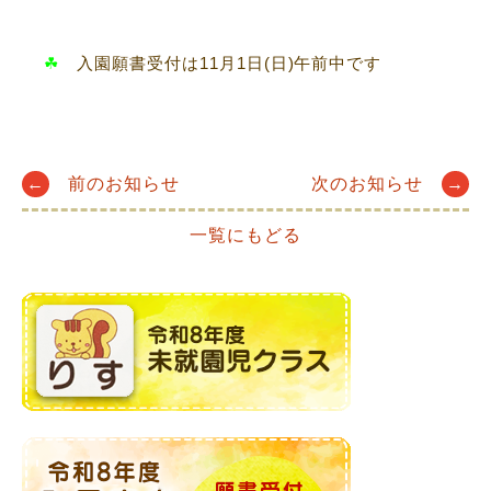
☘
入園願書受付は11月1日(日)午前中です
Post
←
前のお知らせ
次のお知らせ
→
一覧にもどる
navigation