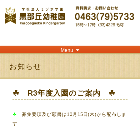
神奈川県平塚市の「学校法人ミヅホ学園黒部丘幼稚園」です！高麗山が見える閑静
な住宅街にある静かな環境で幼児教育を行っています
Skip
Menu
to
content
お知らせ
☘ R3年度入園のご案内 ☘
☘
募集要項及び願書は10月15日(木)から配布しま
す