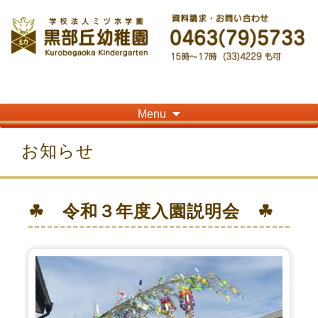
神奈川県平塚市の「学校法人ミヅホ学園黒部丘幼稚園」です！高麗山が見える閑静
な住宅街にある静かな環境で幼児教育を行っています
Skip
Menu
to
content
お知らせ
☘ 令和３年度入園説明会 ☘