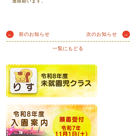
連絡願います。
Post
←
前のお知らせ
次のお知らせ
→
一覧にもどる
navigation