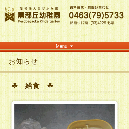
神奈川県平塚市の「学校法人ミヅホ学園黒部丘幼稚園」です！高麗山が見える閑静
な住宅街にある静かな環境で幼児教育を行っています
Skip
Menu
to
content
お知らせ
☘ 給食 ☘