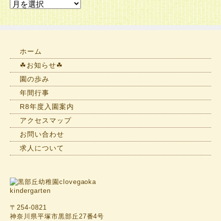
お
知
ら
せ
一
ホーム
覧
☘お知らせ☘
園の歩み
年間行事
R8年度入園案内
アクセスマップ
お問い合わせ
求人について
〒254-0821
神奈川県平塚市黒部丘27番4号