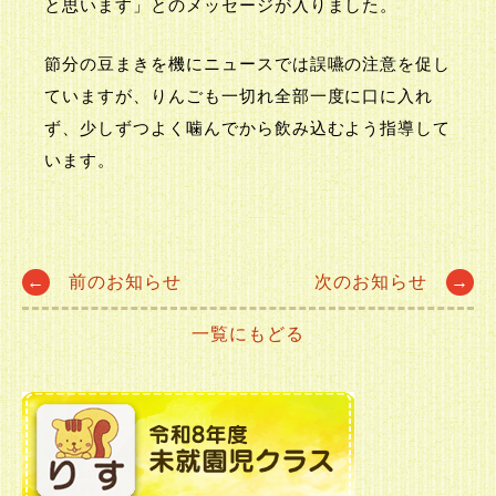
と思います」とのメッセージが入りました。
節分の豆まきを機にニュースでは誤嚥の注意を促し
ていますが、りんごも一切れ全部一度に口に入れ
ず、少しずつよく噛んでから飲み込むよう指導して
います。
Post
←
前のお知らせ
次のお知らせ
→
一覧にもどる
navigation