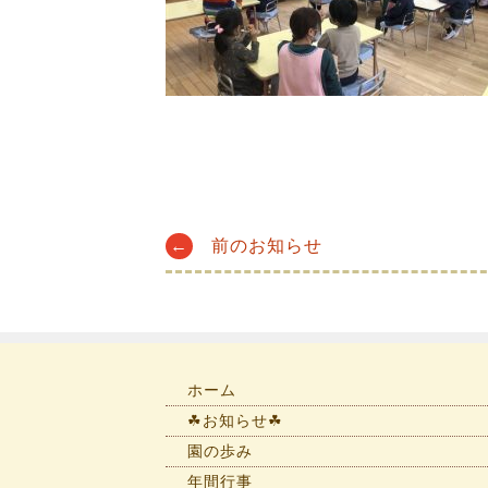
Post
←
前のお知らせ
navigation
ホーム
☘お知らせ☘
園の歩み
年間行事