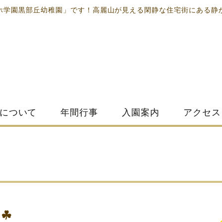
ホ学園黒部丘幼稚園」です！高麗山が見える閑静な住宅街にある静
について
年間行事
入園案内
アクセス
☘