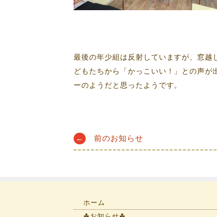
最後の年少組は反射していますが、窓越
どもたちから「かっこいい！」との声が
ーのようだと思ったようです。
Post
←
前のお知らせ
navigation
ホーム
☘お知らせ☘