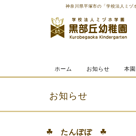
神奈川県平塚市の「学校法人ミヅ
Skip
ホーム
お知らせ
本園
to
content
お知らせ
☘ たんぽぽ ☘