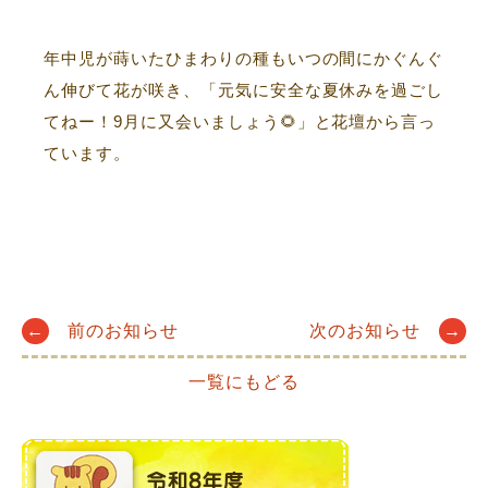
年中児が蒔いたひまわりの種もいつの間にかぐんぐ
ん伸びて花が咲き、「元気に安全な夏休みを過ごし
てねー！9月に又会いましょう🌻」と花壇から言っ
ています。
Post
←
前のお知らせ
次のお知らせ
→
一覧にもどる
navigation