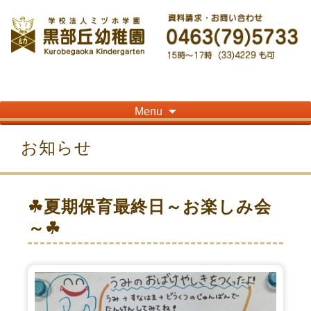
神奈川県平塚市の「学校法人ミヅホ学園黒部丘幼稚園」です！高麗山が見える閑静
な住宅街にある静かな環境で幼児教育を行っています
Skip
Menu
to
content
お知らせ
☘夏期保育最終日～お楽しみ会
～☘