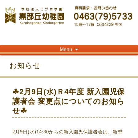
神奈川県平塚市の「学校法人ミヅホ学園黒部丘幼稚園」です！高麗山が見える閑静
な住宅街にある静かな環境で幼児教育を行っています
Skip
Menu
to
content
お知らせ
☘2月9日(水)Ｒ4年度 新入園児保
護者会 変更点についてのお知ら
せ☘
2月9日(水)14:30からの新入園児保護者会は、新型