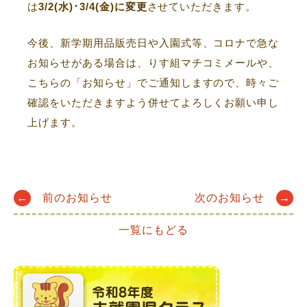
は
3/2(水)･3/4(金)に変更
させていただきます。
今後、新学期用品販売日や入園式等、コロナで急な
お知らせがある場合は、りす組マチコミメールや、
こちらの「お知らせ」でご通知しますので、時々ご
確認をいただきますよう併せてよろしくお願い申し
上げます。
Post
←
前のお知らせ
次のお知らせ
→
一覧にもどる
navigation