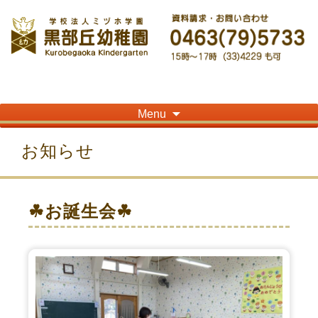
神奈川県平塚市の「学校法人ミヅホ学園黒部丘幼稚園」です！高麗山が見える閑静
な住宅街にある静かな環境で幼児教育を行っています
Skip
Menu
to
content
お知らせ
☘お誕生会☘