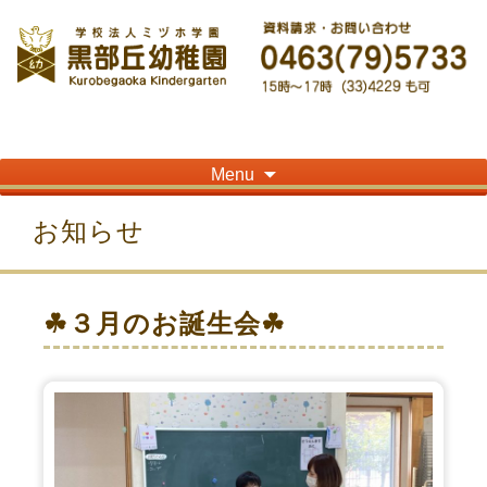
神奈川県平塚市の「学校法人ミヅホ学園黒部丘幼稚園」です！高麗山が見える閑静
な住宅街にある静かな環境で幼児教育を行っています
Skip
Menu
to
content
お知らせ
☘３月のお誕生会☘