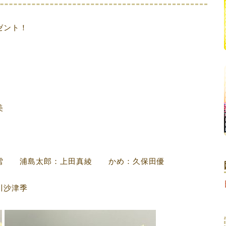
ゼント！
美
雪 浦島太郎：上田真綾 かめ：久保田優
川沙津季