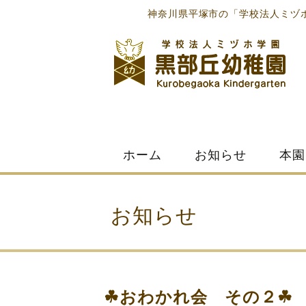
神奈川県平塚市の「学校法人ミヅ
Skip
ホーム
お知らせ
本園
to
content
お知らせ
☘おわかれ会 その２☘