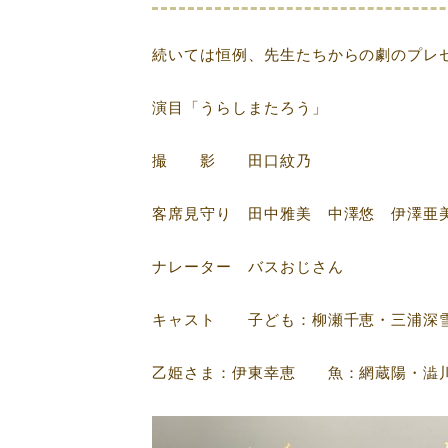
続いては恒例、先生たちからの劇のプレ
演目「うらしまたろう」
撮 影 田口紋乃
客席見守り 田中雅美 中澤悠 伊澤亜
ナレーター バスおじさん
キャスト 子ども：柳瀬千恵・三浦深
乙姫さま：伊東幸恵 魚：網蔵陽・澁