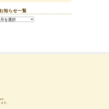
お知らせ一覧
お
知
ら
せ
一
覧
ed.
じます。