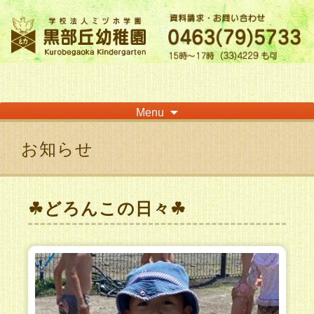
神奈川県平塚市の「学校法人ミヅホ学園黒部丘幼稚園」です！高麗山が見える閑静
な住宅街にある静かな環境で幼児教育を行っています
Skip
Menu
to
content
お知らせ
☘どろんこの日々☘