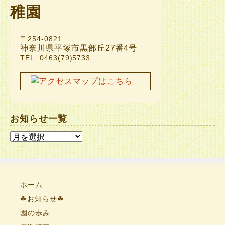
〒254-0821
神奈川県平塚市黒部丘27番4号
TEL: 0463(79)5733
お知らせ一覧
お
知
ら
せ
一
ホーム
覧
☘お知らせ☘
園の歩み