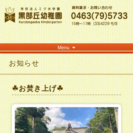
神奈川県平塚市の「学校法人ミヅホ学園黒部丘幼稚園」です！高麗山が見える閑静
な住宅街にある静かな環境で幼児教育を行っています
Skip
Menu
to
content
お知らせ
☘お焚き上げ☘