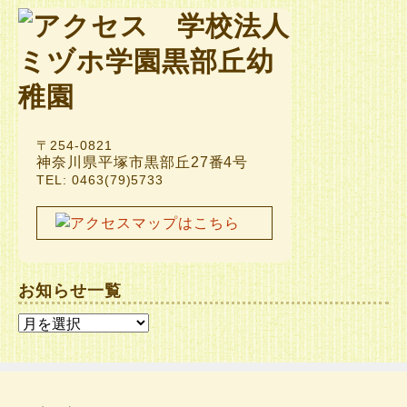
〒254-0821
神奈川県平塚市黒部丘27番4号
TEL: 0463(79)5733
お知らせ一覧
お
知
ら
せ