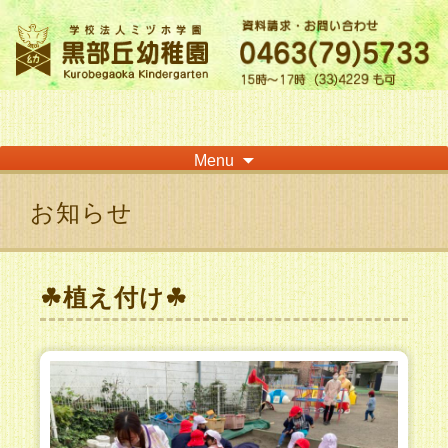
神奈川県平塚市の「学校法人ミヅホ学園黒部丘幼稚園」です！高麗山が見える閑静
な住宅街にある静かな環境で幼児教育を行っています
Skip
Menu
to
content
お知らせ
☘植え付け☘