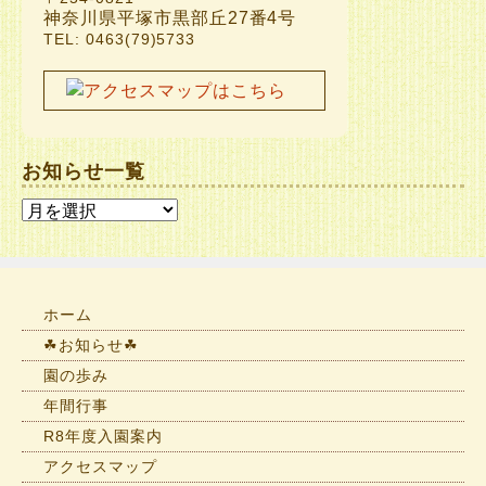
神奈川県平塚市黒部丘27番4号
TEL: 0463(79)5733
お知らせ一覧
お
知
ら
せ
一
ホーム
覧
☘お知らせ☘
園の歩み
年間行事
R8年度入園案内
アクセスマップ