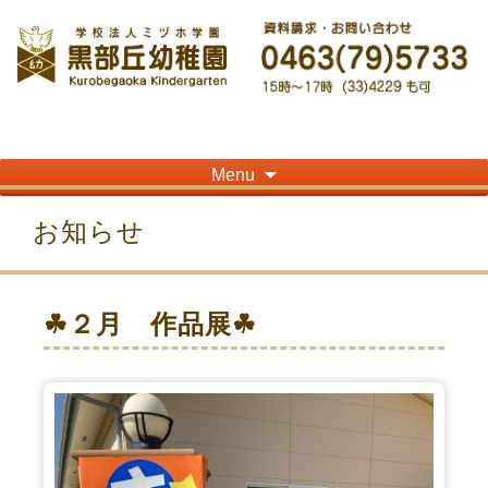
神奈川県平塚市の「学校法人ミヅホ学園黒部丘幼稚園」です！高麗山が見える閑静
な住宅街にある静かな環境で幼児教育を行っています
Skip
Menu
to
content
お知らせ
☘２月 作品展☘