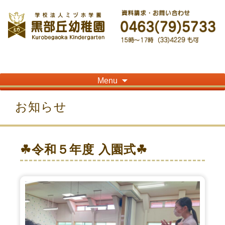
神奈川県平塚市の「学校法人ミヅホ学園黒部丘幼稚園」です！高麗山が見える閑静
な住宅街にある静かな環境で幼児教育を行っています
Skip
Menu
to
content
お知らせ
☘令和５年度 入園式☘