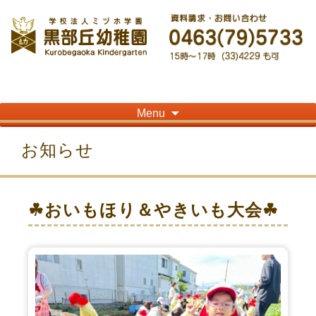
神奈川県平塚市の「学校法人ミヅホ学園黒部丘幼稚園」です！高麗山が見える閑静
な住宅街にある静かな環境で幼児教育を行っています
Skip
Menu
to
content
お知らせ
☘おいもほり＆やきいも大会☘