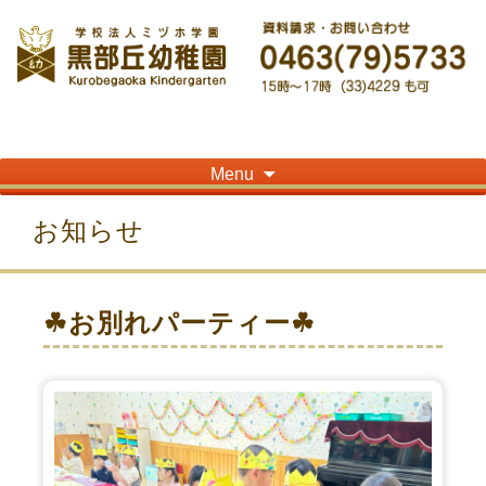
神奈川県平塚市の「学校法人ミヅホ学園黒部丘幼稚園」です！高麗山が見える閑静
な住宅街にある静かな環境で幼児教育を行っています
Skip
Menu
to
content
お知らせ
☘お別れパーティー☘