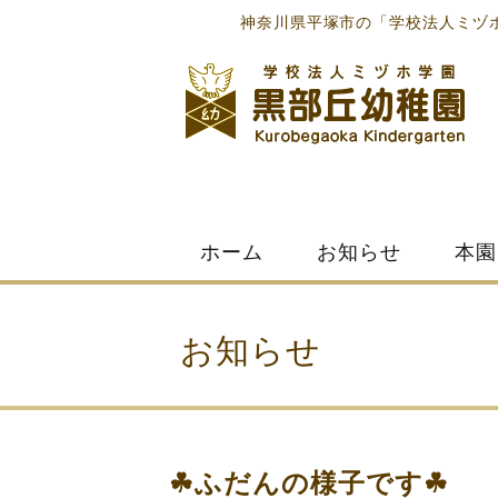
神奈川県平塚市の「学校法人ミヅ
Skip
ホーム
お知らせ
本園
to
content
お知らせ
☘ふだんの様子です☘