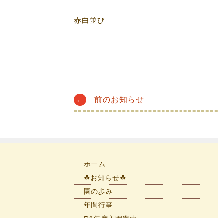
赤白並び
Post
←
前のお知らせ
navigation
ホーム
☘お知らせ☘
園の歩み
年間行事