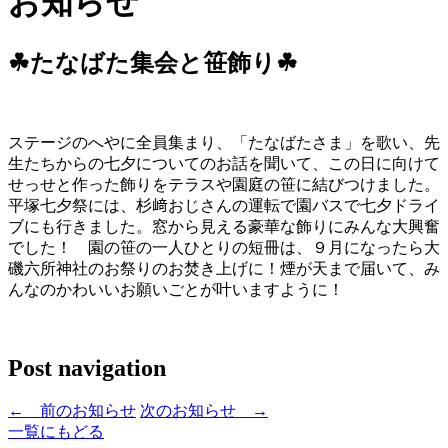
お知らせ
☘たなばた集会と笹飾り☘
ステージのへやに全員集まり、「たなばたさま」を歌い、先
生たちからの七夕についてのお話を聞いて、この日に向けて
せっせと作った飾りをテラスや園庭の笹に結びつけました。
平塚七夕祭には、杉﨑おじさんの運転で園バスで七夕ドライ
ブにも行きました。窓から見える豪華な飾りにみんな大興奮
でした！ 園の笹の一人ひとりの短冊は、９月になったら大
磯六所神社のお祭りのお焚き上げに！煙が天まで届いて、み
んなのかわいいお願いごとが叶いますように！
Post navigation
←
前のお知らせ
次のお知らせ
→
一覧にもどる