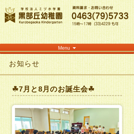
神奈川県平塚市の「学校法人ミヅホ学園黒部丘幼稚園」です！高麗山が見える閑静
な住宅街にある静かな環境で幼児教育を行っています
Skip
Menu
to
content
お知らせ
☘7月と8月のお誕生会☘