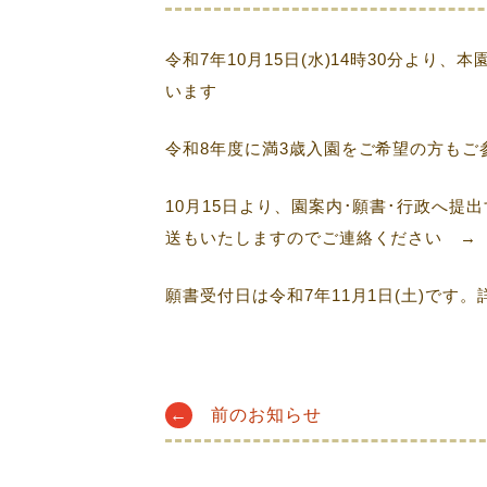
令和7年10月15日(水)14時30分より
います
令和8年度に満3歳入園をご希望の方もご
10月15日より、園案内･願書･行政へ
送もいたしますのでご連絡ください → Tel
願書受付日は令和7年11月1日(土)です
Post
←
前のお知らせ