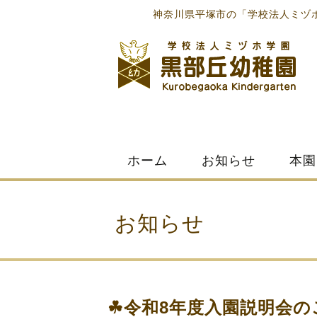
神奈川県平塚市の「学校法人ミヅ
Skip
ホーム
お知らせ
本園
to
content
お知らせ
☘令和8年度入園説明会の