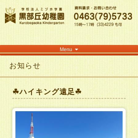
神奈川県平塚市の「学校法人ミヅホ学園黒部丘幼稚園」です！高麗山が見える閑静
な住宅街にある静かな環境で幼児教育を行っています
Skip
Menu
to
content
お知らせ
☘ハイキング遠足☘