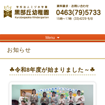
神奈川県平塚市の「学校法人ミヅホ学園黒部丘幼稚園」です！高麗山が見える閑静
な住宅街にある静かな環境で幼児教育を行っています
Skip
Menu
to
content
お知らせ
☘令和8年度が始まりました～☘