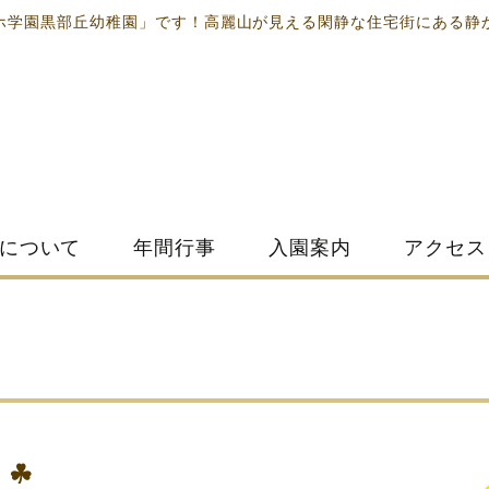
ホ学園黒部丘幼稚園」です！高麗山が見える閑静な住宅街にある静
について
年間行事
入園案内
アクセス
 ☘