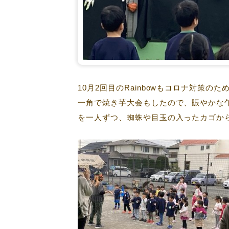
10月2回目のRainbowもコロナ対策
一角で焼き芋大会もしたので、賑やかな午前中で
を一人ずつ、蜘蛛や目玉の入ったカゴから取り出