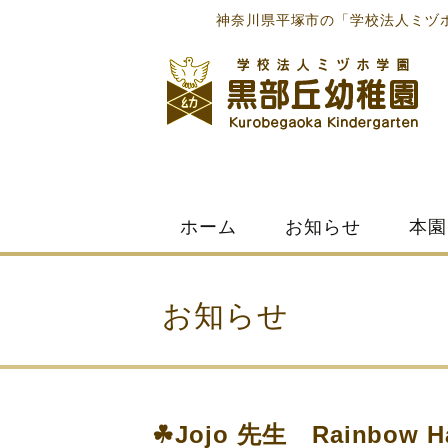
神奈川県平塚市の「学校法人ミヅ
Skip
ホーム
お知らせ
本園
to
content
お知らせ
☘Jojo 先生 Rainbow H