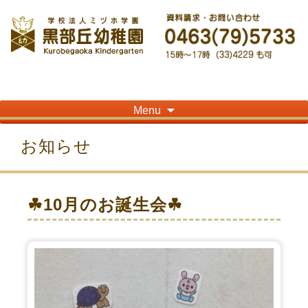
神奈川県平塚市の「学校法人ミヅホ学園黒部丘幼稚園」です！高麗山が見える閑静
な住宅街にある静かな環境で幼児教育を行っています
Skip
Menu
to
content
お知らせ
☘10月のお誕生会☘