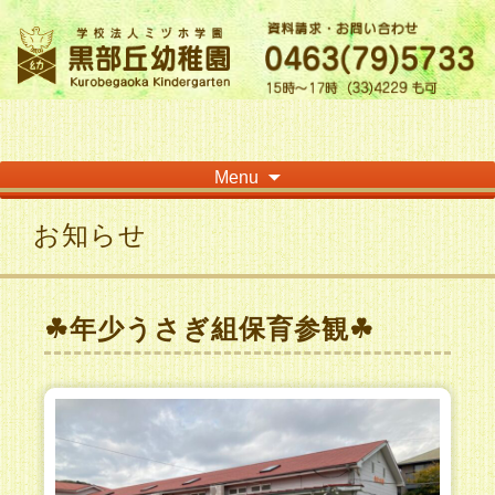
神奈川県平塚市の「学校法人ミヅホ学園黒部丘幼稚園」です！高麗山が見える閑静
な住宅街にある静かな環境で幼児教育を行っています
Skip
Menu
to
content
お知らせ
☘年少うさぎ組保育参観☘