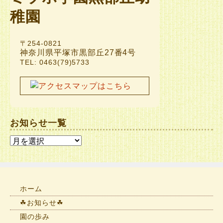
〒254-0821
神奈川県平塚市黒部丘27番4号
TEL: 0463(79)5733
お知らせ一覧
お
知
ら
せ
一
ホーム
覧
☘お知らせ☘
園の歩み